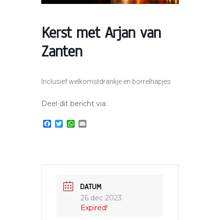
Kerst met Arjan van
Zanten
Inclusief welkomstdrankje en borrelhapjes
Deel dit bericht via:
F
T
W
E
a
w
h
m
c
i
a
a
e
t
t
i
b
t
s
l
o
e
A
o
r
p
k
p
DATUM
26 dec 2023
Expired!